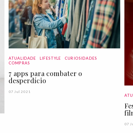
ATUALIDADE
LIFESTYLE
CURIOSIDADES
COMPRAS
7 apps para combater o
desperdício
07 Jul 2021
ATU
Fe
fi
07 J