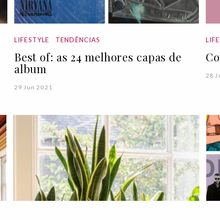
LIFESTYLE
TENDÊNCIAS
LIF
Best of: as 24 melhores capas de
Co
album
28 J
29 Jun 2021