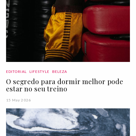
EDITORIAL
LIFESTYLE
BELEZA
O segredo para dormir melhor pode
estar no seu treino
15 May 2026