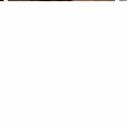
LIFESTYLE
ROTEIRO
LIF
A personalidade dupla de Berlim
10
pa
10 Nov 2025
ap
03 