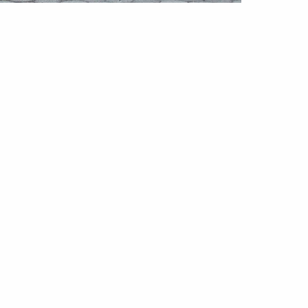
ESTYLE
CURIOSIDADES
 things I bark about you: será
ssear o nosso cão a nova dating
p?
Nov 2025