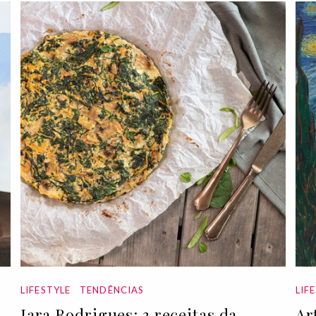
LIFESTYLE
TENDÊNCIAS
LIF
Iara Rodrigues: 3 receitas da
Ar