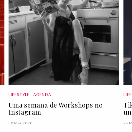
LIFESTYLE
AGENDA
LIF
Uma semana de Workshops no
Ti
Instagram
un
30 Mar 2020
26 