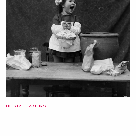
LIFESTYLE
ROTEIRO
Natal açucarado: descubra onde
encomendar os melhores doces para o
Natal