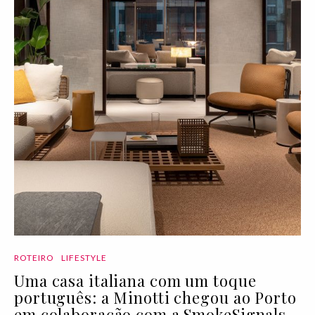
ROTEIRO
LIFESTYLE
Uma casa italiana com um toque
português: a Minotti chegou ao Porto
em colaboração com a SmokeSignals