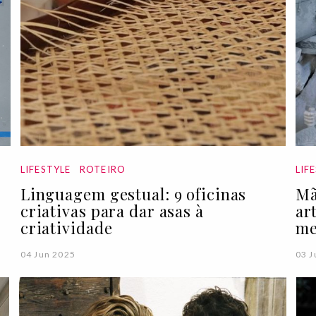
LIFESTYLE
ROTEIRO
LIF
Linguagem gestual: 9 oficinas
Mã
criativas para dar asas à
ar
criatividade
me
04 Jun 2025
03 J