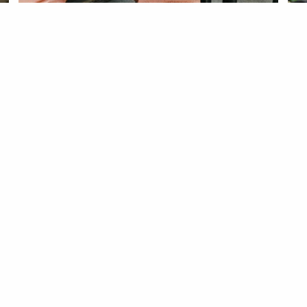
LIFESTYLE
LIF
a
4 sinais de que não está a ingerir
Um
proteínas suficientes
ar
31 Mar 2025
25 