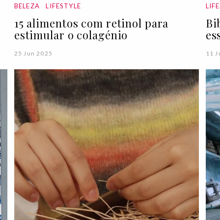
BELEZA
LIFESTYLE
LIF
15 alimentos com retinol para
Bi
estimular o colagénio
es
25 Jun 2025
11 J