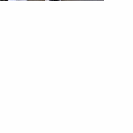
ESTYLE
 guia de 9 passos para limpar o
mário para a primavera
Mar 2025