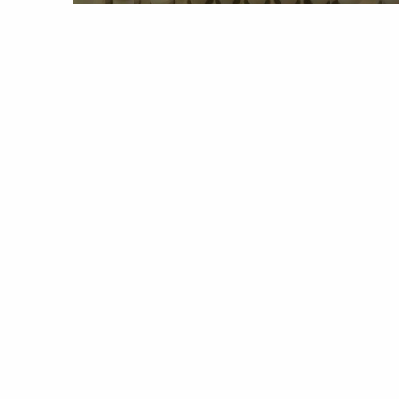
ROTEIRO
LIFESTYLE
Manufactures Nationales Sèvres: 
oficina de artesanato que une
tradição e inovação
28 May 2025