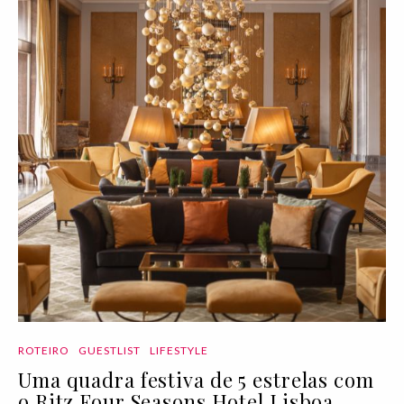
ROTEIRO
GUESTLIST
LIFESTYLE
Uma quadra festiva de 5 estrelas com
o Ritz Four Seasons Hotel Lisboa