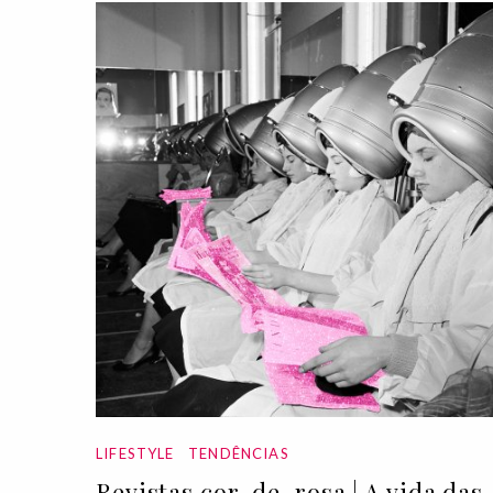
LIFESTYLE
TENDÊNCIAS
Revistas cor-de-rosa | A vida das