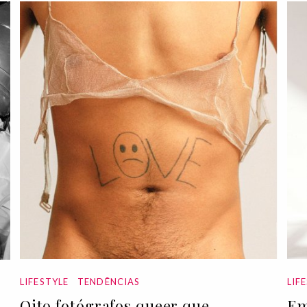
LIFESTYLE
TENDÊNCIAS
LIF
Oito fotógrafos queer que
Em