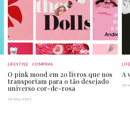
LIFESTYLE
COMPRAS
LIF
O pink mood em 20 livros que nos
A 
transportam para o tão desejado
18 
universo cor-de-rosa
19 May 2021