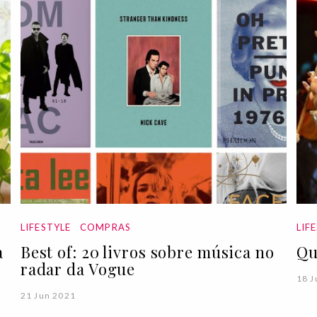
LIFESTYLE
COMPRAS
LIF
a
Best of: 20 livros sobre música no
Qu
radar da Vogue
18 J
21 Jun 2021