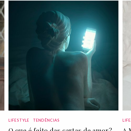
LIFESTYLE
TENDÊNCIAS
LIF
O que é feito das cartas de amor?
A 