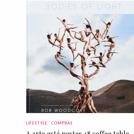
LIFESTYLE
COMPRAS
A arte está nestes 18 coffee table