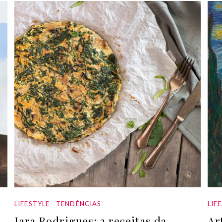
LIFESTYLE
TENDÊNCIAS
LIF
Iara Rodrigues: 3 receitas da
Ar