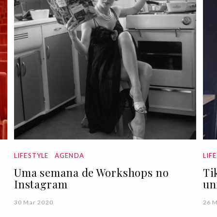
LIFESTYLE
AGENDA
LIF
Uma semana de Workshops no
Ti
Instagram
un
30 Mar 2020
26 