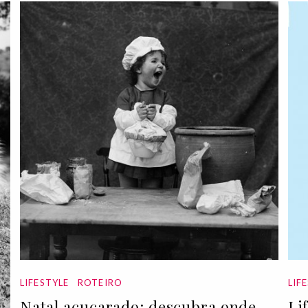
LIFESTYLE
ROTEIRO
LIF
Natal açucarado: descubra onde
Li