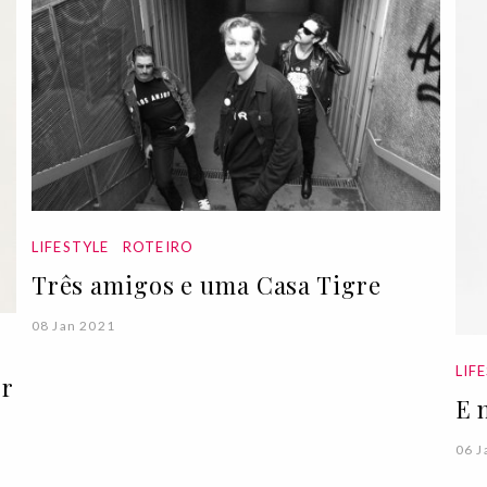
LIFESTYLE
ROTEIRO
Três amigos e uma Casa Tigre
08 Jan 2021
LIF
or
E 
06 J