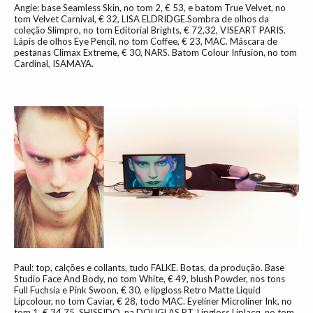
Angie: base Seamless Skin, no tom 2, € 53, e batom True Velvet, no
tom Velvet Carnival, € 32, LISA ELDRIDGE.Sombra de olhos da
coleção Slimpro, no tom Editorial Brights, € 72,32, VISEART PARIS.
Lápis de olhos Eye Pencil, no tom Coffee, € 23, MAC. Máscara de
pestanas Climax Extreme, € 30, NARS. Batom Colour Infusion, no tom
Cardinal, ISAMAYA.
Paul: top, calções e collants, tudo FALKE. Botas, da produção. Base
Studio Face And Body, no tom White, € 49, blush Powder, nos tons
Full Fuchsia e Pink Swoon, € 30, e lipgloss Retro Matte Liquid
Lipcolour, no tom Caviar, € 28, todo MAC. Eyeliner Microliner Ink, no
tom 1, € 34,75, SHISEIDO, na DOUGLAS.PT. Lipgloss Liplacq, no tom