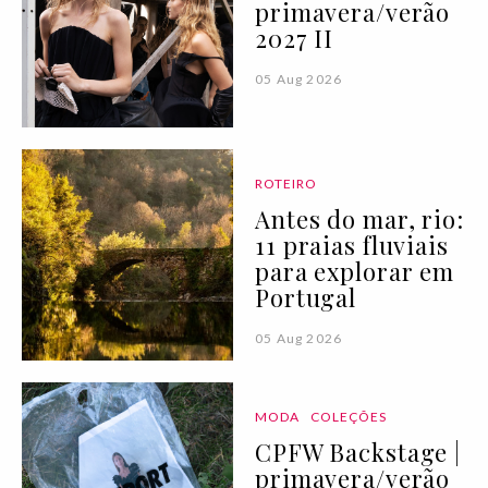
primavera/verão
2027 II
05 Aug 2026
ROTEIRO
Antes do mar, rio:
11 praias fluviais
para explorar em
Portugal
05 Aug 2026
MODA
COLEÇÕES
CPFW Backstage |
primavera/verão