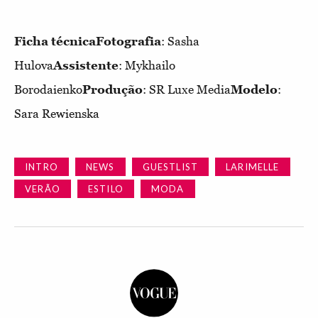
Ficha técnica
Fotografia
: Sasha
Hulova
Assistente
: Mykhailo
Borodaienko
Produção
: SR Luxe Media
Modelo
:
Sara Rewienska
INTRO
NEWS
GUESTLIST
LARIMELLE
VERÃO
ESTILO
MODA