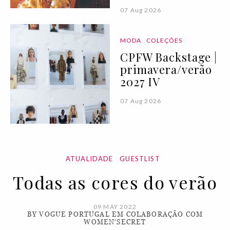
07 Aug 2026
MODA
COLEÇÕES
CPFW Backstage |
primavera/verão
2027 IV
07 Aug 2026
ATUALIDADE
GUESTLIST
Todas as cores do verão
09 MAY 2022
BY VOGUE PORTUGAL EM COLABORAÇÃO COM
WOMEN'SECRET