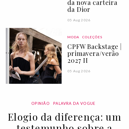
da nova carteira
da Dior
05 Aug 2026
MODA
COLEÇÕES
CPFW Backstage |
primavera/verão
2027 II
05 Aug 2026
OPINIÃO
PALAVRA DA VOGUE
Elogio da diferença: um
testemunho sobre a