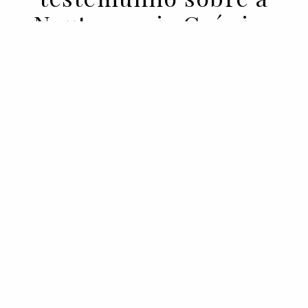
Neutropenia Crónica
04 MAR 2020
BY ANA MURCHO
As doenças raras podem atingir qualquer
um de nós, em qualquer idade. São como
uma parede invisível que condiciona a
rotina, os sonhos, o futuro.