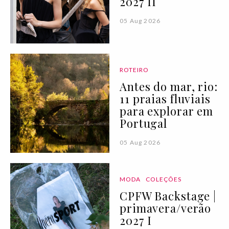
2027 II
05 Aug 2026
ROTEIRO
Antes do mar, rio:
11 praias fluviais
para explorar em
Portugal
05 Aug 2026
MODA
COLEÇÕES
CPFW Backstage |
primavera/verão
2027 I