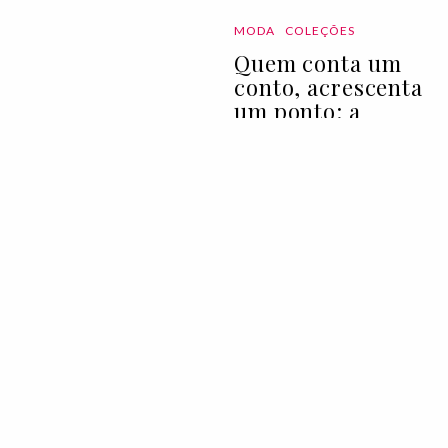
MODA
COLEÇÕES
Quem conta um
conto, acrescenta
um ponto: a
magia por detrás
da nova carteira
da Dior
05 Aug 2026
MODA
COLEÇÕES
CPFW Backstage |
primavera/verão
2027 II
05 Aug 2026