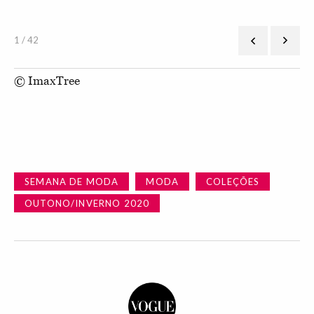
1 / 42
© ImaxTree
SEMANA DE MODA
MODA
COLEÇÕES
OUTONO/INVERNO 2020