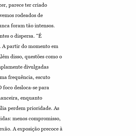
er, parece ter criado
ivemos rodeados de
unca foram tão intensos.
tes o dispersa. “É
e. A partir do momento em
Além disso, questões como o
amplamente divulgadas
ma frequência, escuto
 foco desloca‐se para
nanceira, enquanto
ília perdem prioridade. As
quidas: menos compromisso,
exão. A exposição precoce à