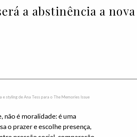
será a abstinência a nov
a e styling de Ana Tess para o The Memories Issue
e, não é moralidade: é uma
sa o prazer e escolhe presença,
Entre pressão social, comparação