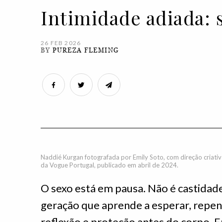
Intimidade adiada: 
26 FEB 2026
BY
PUREZA FLEMING
Naddié Kurgan fotografada por Emily Soto, com direção criativ
da Vogue Portugal, publicado em abril de 2024.
O sexo está em pausa. Não é castidad
geração que aprende a esperar, repen
reflexão e proteção antes do corpo. 