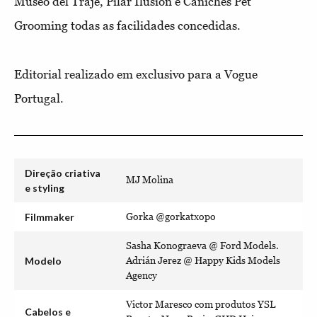
Museo del Traje, Pilar Ilusión e Caniches Pet
Grooming todas as facilidades concedidas.
Editorial realizado em exclusivo para a Vogue
Portugal.
Direção criativa
MJ Molina
e styling
Filmmaker
Gorka @gorkatxopo
Sasha Konograeva @ Ford Models.
Modelo
Adrián Jerez @ Happy Kids Models
Agency
Victor Maresco com produtos YSL
Cabelos e