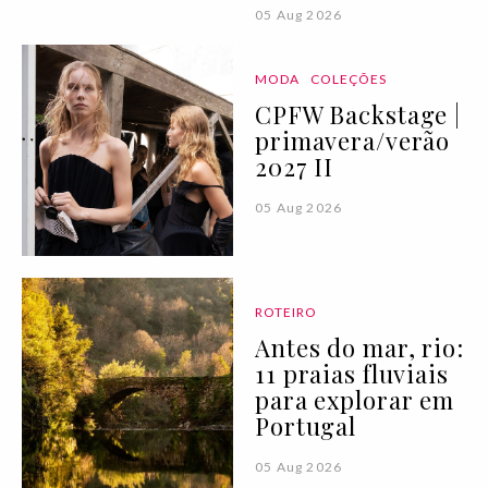
05 Aug 2026
MODA
COLEÇÕES
CPFW Backstage |
primavera/verão
2027 II
05 Aug 2026
ROTEIRO
Antes do mar, rio:
11 praias fluviais
para explorar em
Portugal
05 Aug 2026