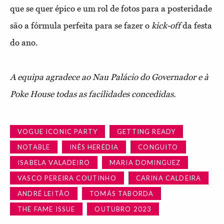
que se quer épico e um rol de fotos para a posteridade
são a fórmula perfeita para se fazer o
kick-off
da festa
do ano.
A equipa agradece ao Nau Palácio do Governador e à
Poke House todas as facilidades concedidas.
VOGUE ICONIC PARTY
GETTING READY
NOTABLE
INÊS HERÉDIA
CONGUITO
ISABELA VALADEIRO
MARIA DOMINGUEZ
VASCO PEREIRA COUTINHO
CARINA CALDEIRA
ANDRÉ LEITÃO
TOMÁS TABORDA
THE FAME ISSUE
OUTUBRO 2023