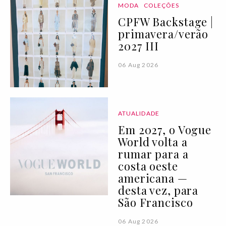
MODA
COLEÇÕES
CPFW Backstage |
primavera/verão
2027 III
06 Aug 2026
ATUALIDADE
Em 2027, o Vogue
World volta a
rumar para a
costa oeste
americana —
desta vez, para
São Francisco
06 Aug 2026