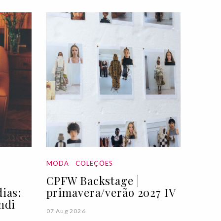
MODA
COLEÇÕES
CPFW Backstage |
ias:
primavera/verão 2027 IV
ndi
07 Aug 2026