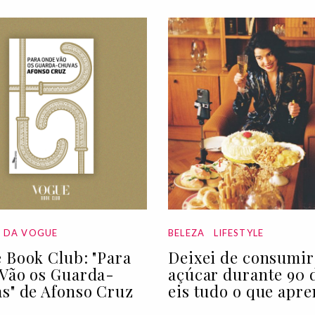
A DA VOGUE
BELEZA
LIFESTYLE
 Book Club: "Para
Deixei de consumir
Vão os Guarda-
açúcar durante 90 d
s" de Afonso Cruz
eis tudo o que apre