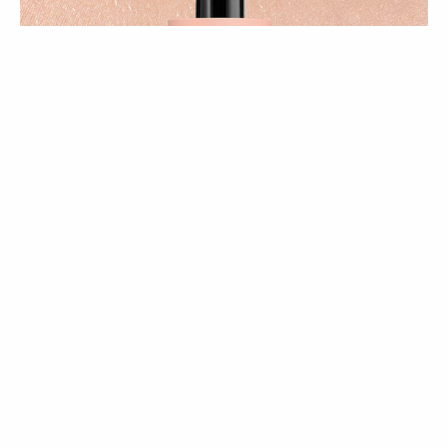
COMPRAS
Test drive |
Trending: body care