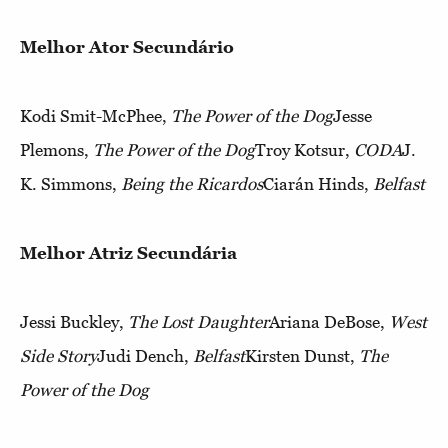
Melhor Ator Secundário
Kodi Smit-McPhee,
The Power of the Dog
Jesse
Plemons,
The Power of the Dog
Troy Kotsur,
CODA
J.
K. Simmons,
Being the Ricardos
Ciarán Hinds,
Belfast
Melhor Atriz Secundária
Jessi Buckley,
The Lost Daughter
Ariana DeBose,
West
Side Story
Judi Dench,
Belfast
Kirsten Dunst,
The
Power of the Dog