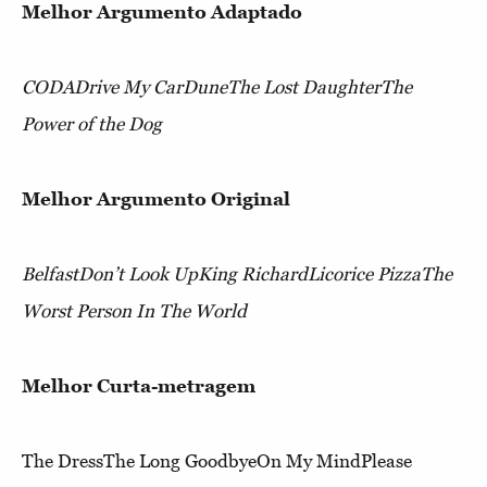
Melhor Argumento Adaptado
CODA
Drive My Car
Dune
The Lost Daughter
The
Power of the Dog
Melhor Argumento Original
BelfastDon’t Look UpKing RichardLicorice PizzaThe
Worst Person In The World
Melhor Curta-metragem
The DressThe Long GoodbyeOn My MindPlease