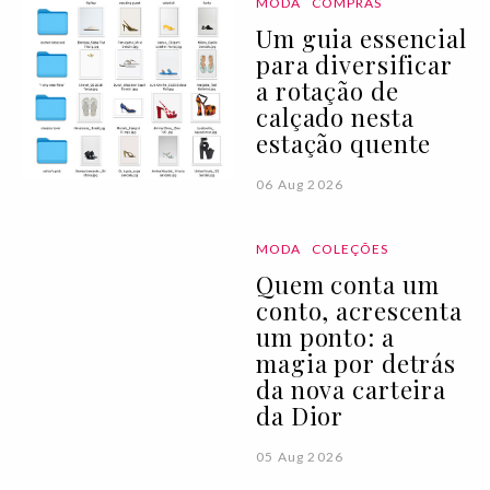
MODA
COMPRAS
Um guia essencial
para diversificar
a rotação de
calçado nesta
estação quente
06 Aug 2026
MODA
COLEÇÕES
Quem conta um
conto, acrescenta
um ponto: a
magia por detrás
da nova carteira
da Dior
05 Aug 2026