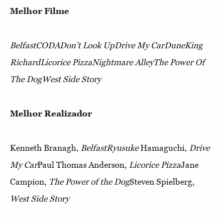
Melhor Filme
Belfast
CODA
Don’t Look Up
Drive My Car
Dune
King
Richard
Licorice Pizza
Nightmare Alley
The Power Of
The Dog
West Side Story
Melhor Realizador
Kenneth Branagh,
Belfast
Ryusuke
Hamaguchi,
Drive
My Car
Paul Thomas Anderson,
Licorice Pizza
Jane
Campion,
The Power of the Dog
Steven Spielberg,
West Side Story