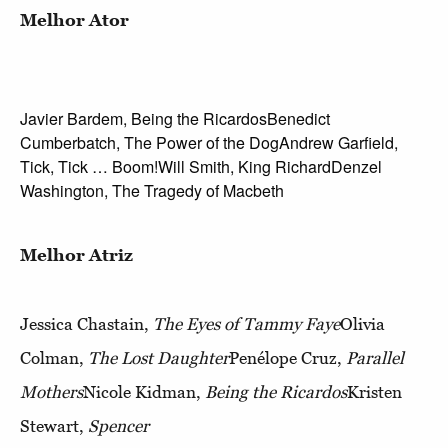
Melhor Ator
Javier Bardem, Being the RicardosBenedict
Cumberbatch, The Power of the DogAndrew Garfield,
Tick, Tick … Boom!Will Smith, King RichardDenzel
Washington, The Tragedy of Macbeth
Melhor Atriz
Jessica Chastain,
The Eyes of Tammy Faye
Olivia
Colman,
The Lost Daughter
Penélope Cruz,
Parallel
Mothers
Nicole Kidman,
Being the Ricardos
Kristen
Stewart,
Spencer