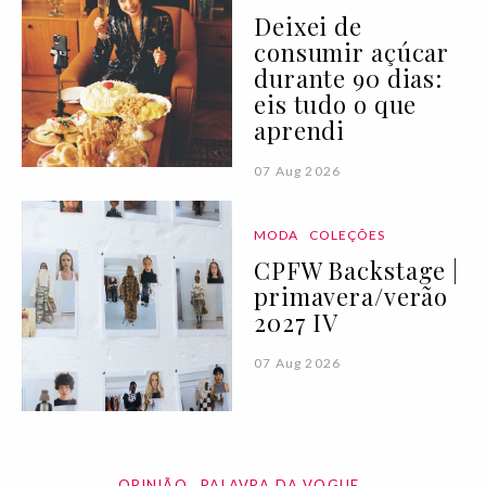
Deixei de
consumir açúcar
durante 90 dias:
eis tudo o que
aprendi
07 Aug 2026
MODA
COLEÇÕES
CPFW Backstage |
primavera/verão
2027 IV
07 Aug 2026
OPINIÃO
PALAVRA DA VOGUE