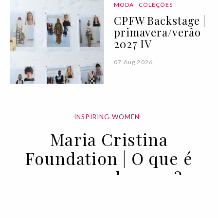
MODA
COLEÇÕES
CPFW Backstage |
primavera/verão
2027 IV
07 Aug 2026
INSPIRING WOMEN
Maria Cristina
Foundation | O que é
começar de novo?
24 SEP 2021
BY SARA ANDRADE