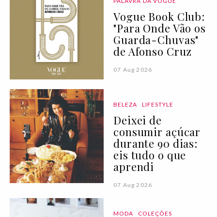
PALAVRA DA VOGUE
Vogue Book Club:
"Para Onde Vão os
Guarda-Chuvas"
de Afonso Cruz
07 Aug 2026
BELEZA
LIFESTYLE
Deixei de
consumir açúcar
durante 90 dias:
eis tudo o que
aprendi
07 Aug 2026
MODA
COLEÇÕES