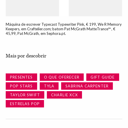
Máquina de escrever Typecast Typewriter Pink, € 199, We R Memory
Keepers, em Craftelier.com; batom Pat McGrath MatteTrance™ , €
45,99, Pat McGrath, em Sephora.pt.
Mais por descobrir
PRESENTES
O QUE OFERECER
GIFT GUIDE
POP STARS
TYLA
SABRINA CARPENTER
TAYLOR SWIFT
CHARLIE XCX
ESTRELAS POP