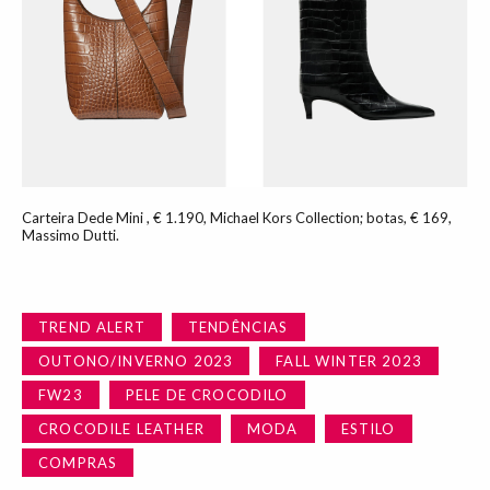
Carteira Dede Mini , € 1.190, Michael Kors Collection; botas, € 169,
Massimo Dutti.
TREND ALERT
TENDÊNCIAS
OUTONO/INVERNO 2023
FALL WINTER 2023
FW23
PELE DE CROCODILO
CROCODILE LEATHER
MODA
ESTILO
COMPRAS