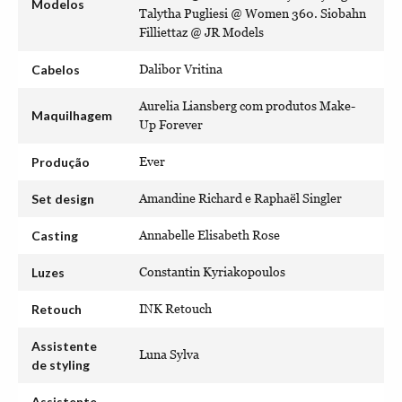
Modelos
Talytha Pugliesi @ Women 360. Siobahn
Filliettaz @ JR Models
Cabelos
Dalibor Vritina
Aurelia Liansberg com produtos Make-
Maquilhagem
Up Forever
Produção
Ever
Set design
Amandine Richard e Raphaël Singler
Casting
Annabelle Elisabeth Rose
Luzes
Constantin Kyriakopoulos
Retouch
INK Retouch
Assistente
Luna Sylva
de styling
Assistente