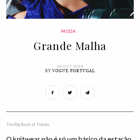
MODA
Grande Malha
04 OCT 2024
BY
VOGUE PORTUGAL
The Big Book of Trends
O knitwear não é só um básico da estação