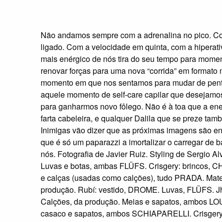
Não andamos sempre com a adrenalina no pico. 
ligado. Com a velocidade em quinta, com a hiperati
mais enérgico de nós tira do seu tempo para mom
renovar forças para uma nova “corrida” em formato
momento em que nos sentamos para mudar de pente
aquele momento de self-care capilar que desejamos
para ganharmos novo fôlego. Não é à toa que a en
farta cabeleira, e qualquer Dalila que se preze tam
Inimigas vão dizer que as próximas imagens são e
que é só um paparazzi a imortalizar o carregar de 
nós. Fotografia de Javier Ruiz. Styling de Sergio A
Luvas e botas, ambas FLÜFS. Crisgery: brincos, C
e calças (usadas como calções), tudo PRADA. Mate
produção. Rubí: vestido, DROME. Luvas, FLÜFS. 
Calções, da produção. Meias e sapatos, ambos L
casaco e sapatos, ambos SCHIAPARELLI. Crisgery: