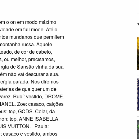
Com o on em modo máximo
vidade em full mode. Até o
entos mundanos que permitem
 montanha russa. Aquele
ado, de cor de cabelo,
, ou melhor, precisamos,
ergia de Sansão vinha da sua
bém não vai descurar a sua.
nergia parada. Nós diremos
baterias de qualquer um de
lvarez. Rubí: vestido, DROME.
HANEL. Zoe: casaco, calções
us: top, GCDS. Colar, da
Jhon: top, ANNE ISABELLA.
OUIS VUITTON. Paula:
 casaco e vestido, ambos