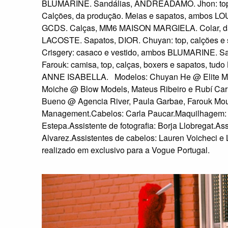
BLUMARINE. Sandálias, ANDREADAMO. Jhon: to
Calções, da produção. Meias e sapatos, ambos LO
GCDS. Calças, MM6 MAISON MARGIELA. Colar, da
LACOSTE. Sapatos, DIOR. Chuyan: top, calções e
Crisgery: casaco e vestido, ambos BLUMARINE.
Farouk: camisa, top, calças, boxers e sapatos, tu
ANNE ISABELLA. Modelos: Chuyan He @ Elite Mod
Moiche @ Blow Models, Mateus Ribeiro e Rubí Car
Bueno @ Agencia River, Paula Garbae, Farouk Mo
Management.Cabelos: Carla Paucar.Maquilhagem: A
Estepa.Assistente de fotografia: Borja Llobregat.Ass
Alvarez.Assistentes de cabelos: Lauren Voicheci e La
realizado em exclusivo para a Vogue Portugal.