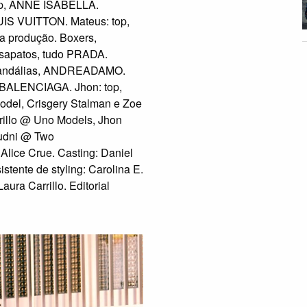
p, ANNE ISABELLA.
UIS VUITTON. Mateus: top,
 produção. Boxers,
 sapatos, tudo PRADA.
 Sandálias, ANDREADAMO.
do BALENCIAGA. Jhon: top,
el, Crisgery Stalman e Zoe
rillo @ Uno Models, Jhon
udni @ Two
lice Crue. Casting: Daniel
istente de styling: Carolina E.
ura Carrillo. Editorial