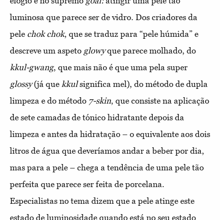
elogio e no supremo
goal:
atingir uma pele tão
luminosa que parece ser de vidro. Dos criadores da
pele
chok chok
, que se traduz para “pele húmida” e
descreve um aspeto
glowy
que parece molhado, do
kkul
-gwang
, que mais não é que uma pela super
glossy
(já que
kkul
significa mel), do método de dupla
limpeza e do método
7-skin
, que consiste na aplicação
de sete camadas de tónico hidratante depois da
limpeza e antes da hidratação – o equivalente aos dois
litros de água que deveríamos andar a beber por dia,
mas para a pele – chega a tendência de uma pele tão
perfeita que parece ser feita de porcelana.
Especialistas no tema dizem que a pele atinge este
estado de luminosidade quando está no seu estado