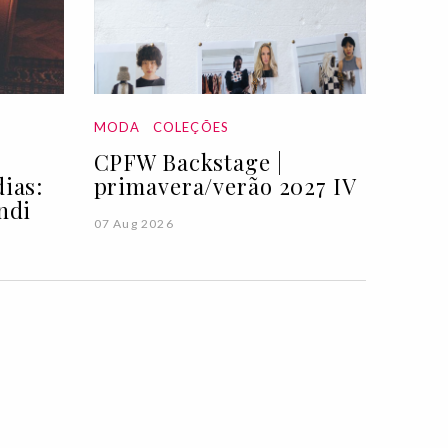
MODA
COLEÇÕES
CPFW Backstage |
ias:
primavera/verão 2027 IV
ndi
07 Aug 2026