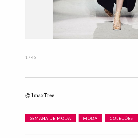
1 / 45
© ImaxTree
SEMANA DE MODA
MODA
COLEÇÕES