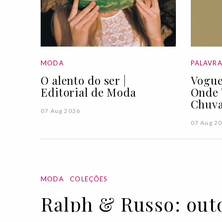
MODA
PALAVR
O alento do ser |
Vogue
Editorial de Moda
Onde 
Chuva
07 Aug 2026
07 Aug 2
MODA
COLEÇÕES
Ralph & Russo: out