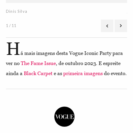
Dinis Silva
Aar
Din
1 / 11
H
á mais imagens desta Vogue Iconic Party para
ver no
The Fame Issue
, de outubro 2023. E espreite
ainda a
Black Carpet
e as
primeira imagens
do evento.