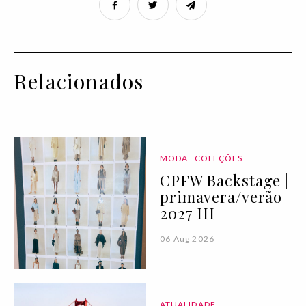
Relacionados
MODA
COLEÇÕES
CPFW Backstage |
primavera/verão
2027 III
06 Aug 2026
ATUALIDADE