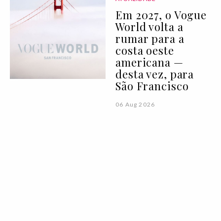
Em 2027, o Vogue
World volta a
rumar para a
costa oeste
americana —
desta vez, para
São Francisco
06 Aug 2026
MODA
COMPRAS
Um guia essencial
para diversificar
a rotação de
calçado nesta
estação quente
06 Aug 2026