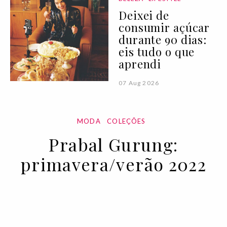
Deixei de
consumir açúcar
durante 90 dias:
eis tudo o que
aprendi
07 Aug 2026
MODA
COLEÇÕES
Prabal Gurung:
primavera/verão 2022
13 SEP 2021
BY VOGUE PORTUGAL