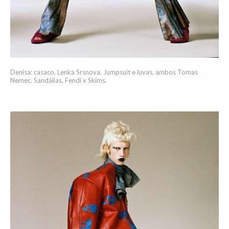
Denisa: casaco, Lenka Srsnova. Jumpsuit e luvas, ambos Tomas
Nemec. Sandálias, Fendi x Skims.