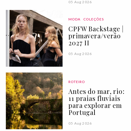
05 Aug 2026
MODA
COLEÇÕES
CPFW Backstage |
primavera/verão
2027 II
05 Aug 2026
ROTEIRO
Antes do mar, rio:
11 praias fluviais
para explorar em
Portugal
05 Aug 2026