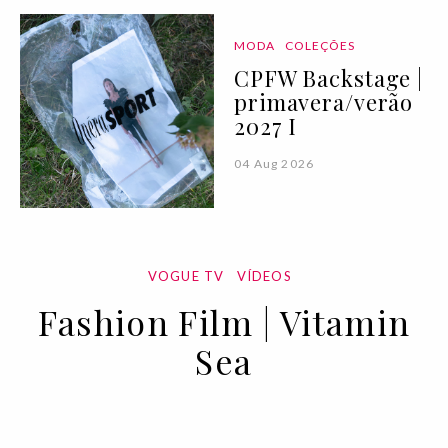
MODA
COLEÇÕES
CPFW Backstage |
primavera/verão
2027 I
04 Aug 2026
VOGUE TV
VÍDEOS
Fashion Film | Vitamin
Sea
02 OCT 2020
BY VOGUE PORTUGAL