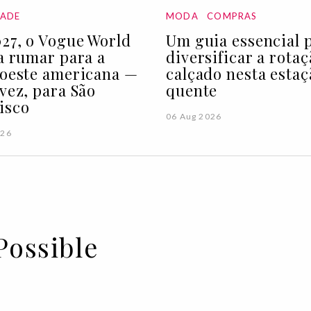
DADE
MODA
COMPRAS
27, o Vogue World
Um guia essencial 
 a rumar para a
diversificar a rota
 oeste americana —
calçado nesta estaç
 vez, para São
quente
isco
06 Aug 2026
026
Possible