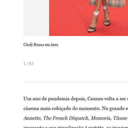
Cindy Bruna em Area
1 / 82
Um ano de pandemia depois, Cannes volta a ser o
cinema mais cobiçado do momento. No grande ec
Annette,
The French Dispatch, Memoria, Titane
enquanto a sua visualização é restrita, as image