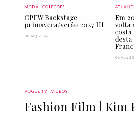
MODA
COLEÇÕES
ATUALI
CPFW Backstage |
Em 20
primavera/verão 2027 III
volta
costa
06 Aug 2026
desta
Franc
06 Aug 2
VOGUE TV
VÍDEOS
Fashion Film | Kim 
16 JUL 2021
BY
VOGUE PORTUGAL