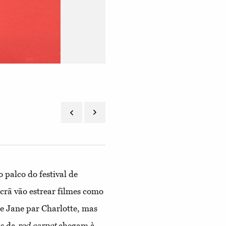
Camille Razat em Balmain
 palco do festival de
rã vão estrear filmes como
e Jane par Charlotte, mas
ns da
red carpet
chegam à