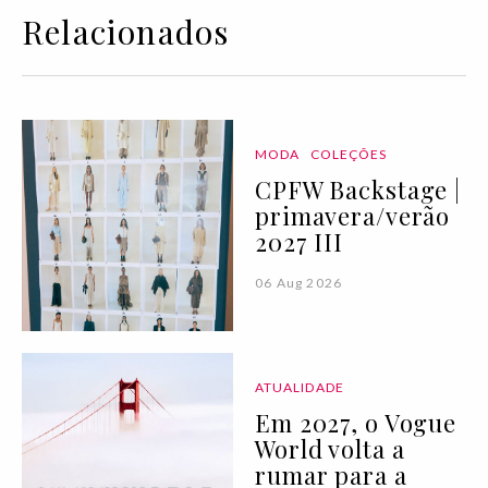
Relacionados
MODA
COLEÇÕES
CPFW Backstage |
primavera/verão
2027 III
06 Aug 2026
ATUALIDADE
Em 2027, o Vogue
World volta a
rumar para a