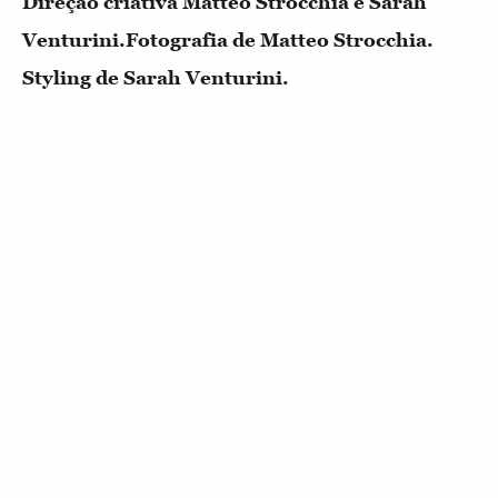
Direção criativa Matteo Strocchia e Sarah
Venturini.
Fotografia de Matteo Strocchia.
Styling de Sarah Venturini.
MADNESS
JULY
AUGUST
FASHION
CRAZY AT HEART
NEWS
INTRO
BY VOGUE PORTUGAL