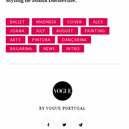
Styling de Joana Dacheville.
BALLET
MADNESS
COVER
ALEX
JOANA
JULY
AUGUST
PAINTING
ARTE
PINTURA
DANÇARINA
BAILARINA
NEWS
INTRO
BY VOGUE PORTUGAL