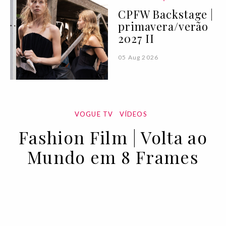
CPFW Backstage |
primavera/verão
2027 II
05 Aug 2026
VOGUE TV
VÍDEOS
Fashion Film | Volta ao
Mundo em 8 Frames
12 JUN 2023
BY
VOGUE PORTUGAL