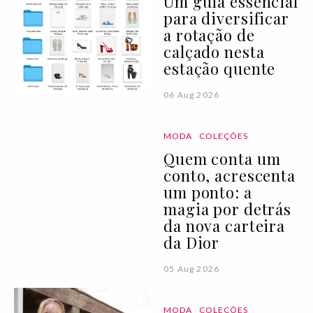
Um guia essencial
para diversificar
a rotação de
calçado nesta
estação quente
06 Aug 2026
MODA
COLEÇÕES
Quem conta um
conto, acrescenta
um ponto: a
magia por detrás
da nova carteira
da Dior
05 Aug 2026
MODA
COLEÇÕES