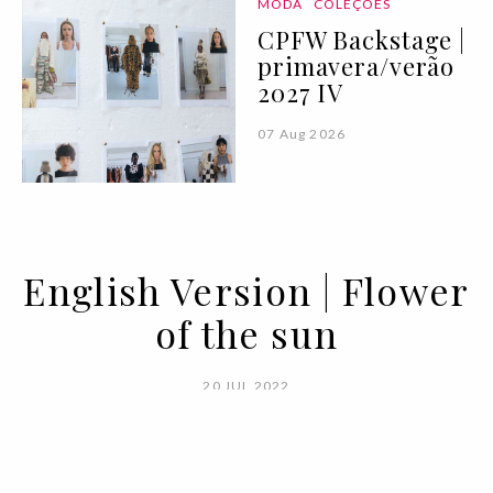
MODA
COLEÇÕES
CPFW Backstage |
primavera/verão
2027 IV
07 Aug 2026
English Version | Flower
of the sun
20 JUL 2022
BY MARIA FALÉ & GLORIA ALAFARGA