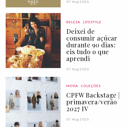
07 Aug 2026
BELEZA
LIFESTYLE
Deixei de
consumir açúcar
durante 90 dias:
eis tudo o que
aprendi
07 Aug 2026
MODA
COLEÇÕES
CPFW Backstage |
primavera/verão
2027 IV
07 Aug 2026