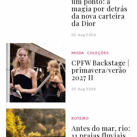
um ponto: a
magia por detrás
da nova carteira
da Dior
05 Aug 2026
MODA
COLEÇÕES
CPFW Backstage |
primavera/verão
2027 II
05 Aug 2026
ROTEIRO
Antes do mar, rio:
11 praias fluviais