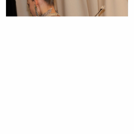
MODA
COLEÇÕES
SS 24 | O melhor da Alta-