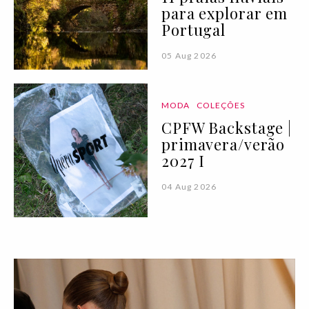
para explorar em
Portugal
05 Aug 2026
MODA
COLEÇÕES
CPFW Backstage |
primavera/verão
2027 I
04 Aug 2026