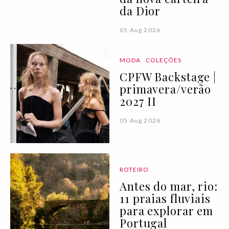
da Dior
05 Aug 2026
MODA
COLEÇÕES
CPFW Backstage |
primavera/verão
2027 II
05 Aug 2026
ROTEIRO
Antes do mar, rio:
11 praias fluviais
para explorar em
Portugal