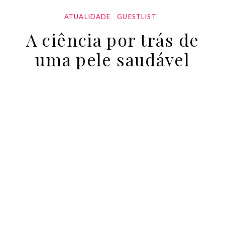
ATUALIDADE
GUESTLIST
A ciência por trás de
uma pele saudável
10 DEC 2020
BY VOGUE PORTUGAL EM PARCERIA COM
MESOESTETIC
Uma boa limpeza, diária e consistente,
que favoreça o equilíbrio do pH e a flora