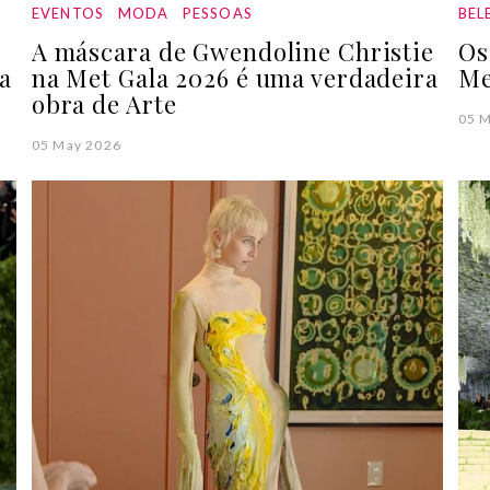
EVENTOS
MODA
PESSOAS
BEL
A máscara de Gwendoline Christie
Os
a
na Met Gala 2026 é uma verdadeira
Me
obra de Arte
05 
05 May 2026