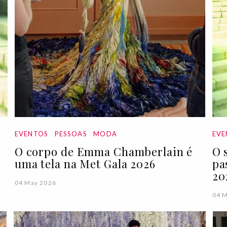
EVENTOS
PESSOAS
MODA
EVE
O corpo de Emma Chamberlain é
O 
uma tela na Met Gala 2026
pa
20
04 May 2026
04 