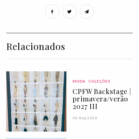
Relacionados
MODA
COLEÇÕES
CPFW Backstage |
primavera/verão
2027 III
06 Aug 2026