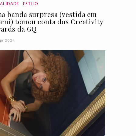
ALIDADE
ESTILO
a banda surpresa (vestida em
rni) tomou conta dos Creativity
ards da GQ
pr 2024