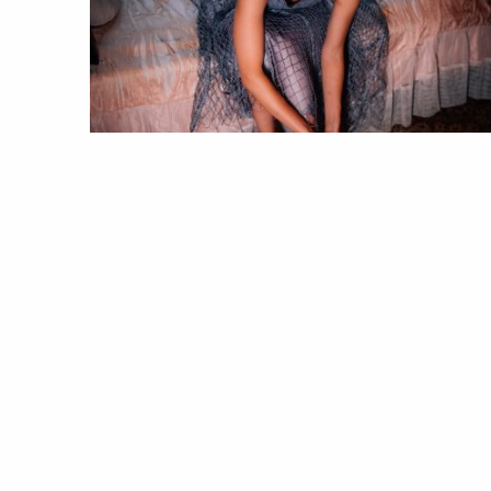
ESTILO
PESSOAS
Getting Ready | Helena Caldeira n
première de "Rabo de Peixe"
24 May 2023