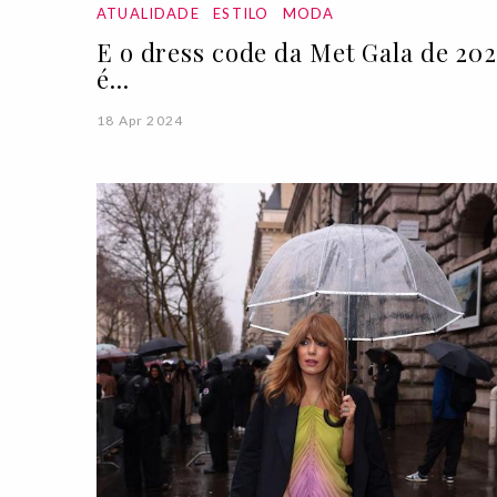
ATUALIDADE
ESTILO
MODA
E o dress code da Met Gala de 20
é...
18 Apr 2024