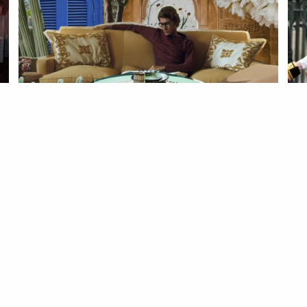
ESTILO
PESSOAS
YSL & Morocco: an affair to
a
remember
08 May 2023