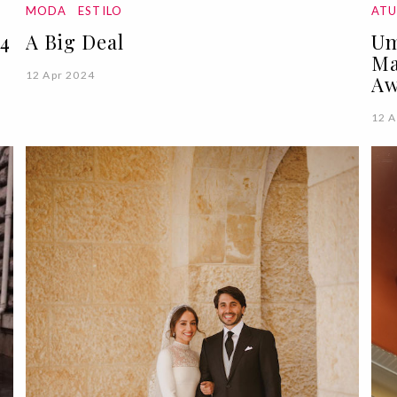
MODA
ESTILO
ATU
24
A Big Deal
Um
Ma
12 Apr 2024
Aw
12 A