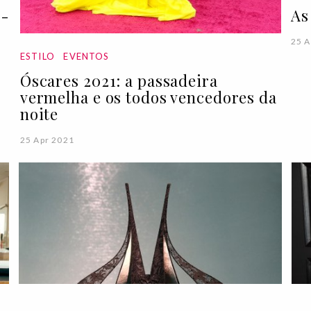
As
r-
25 A
ESTILO
EVENTOS
Óscares 2021: a passadeira
vermelha e os todos vencedores da
noite
25 Apr 2021