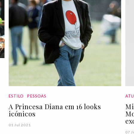
ESTILO
PESSOAS
ATU
A Princesa Diana em 16 looks
Mi
icónicos
Mo
ex
01 Jul 2021
07 J