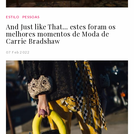
ESTILO
PESSOAS
And Just like That… estes foram os
melhores momentos de Moda de
Carrie Bradshaw
07 Feb 2022